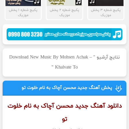
پکیج شماره ۳ پخش
پکیج شماره ۲ پخش
پکیج شماره ۱ پخش
موزیک
موزیک
موزیک
نتایج آرشیو " Download New Music By Mohsen Achak –
Khalvate To "
پخش آهنگ جدید محسن آچاک به نام خلوت تو
دانلود آهنگ جدید
محسن آچاک
به نام
خلوت
تو