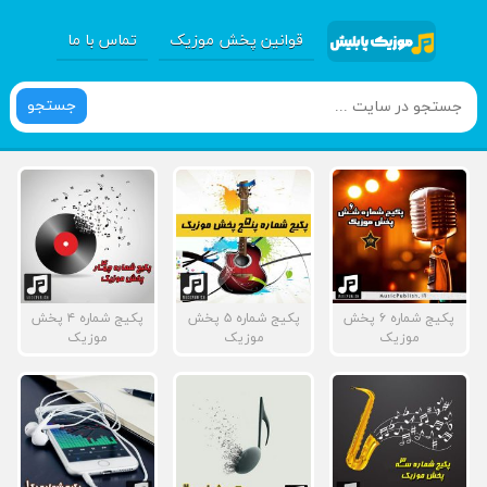
قوانین پخش موزیک
تماس با ما
جستجو
پکیج شماره ۶ پخش
پکیج شماره ۵ پخش
پکیج شماره ۴ پخش
موزیک
موزیک
موزیک