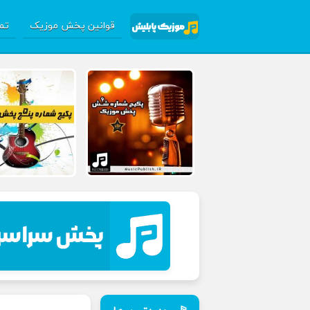
قوانین پخش موزیک
تما