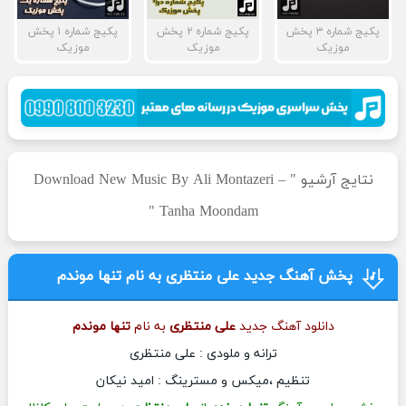
پکیج شماره ۳ پخش
پکیج شماره ۲ پخش
پکیج شماره ۱ پخش
موزیک
موزیک
موزیک
نتایج آرشیو " Download New Music By Ali Montazeri –
Tanha Moondam "
پخش آهنگ جدید علی منتظری به نام تنها موندم
دانلود آهنگ جدید
علی منتظری
به نام
تنها موندم
ترانه و ملودی : علی منتظری
تنظیم ،میکس و مسترینگ : امید نیکان