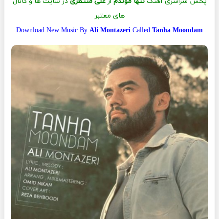
پخش سراسری آهنگ
تنها موندم
از
علی منتظری
در سایت ها و کانال
های معتبر
Download New Music By
Ali Montazeri
Called
Tanha Moondam