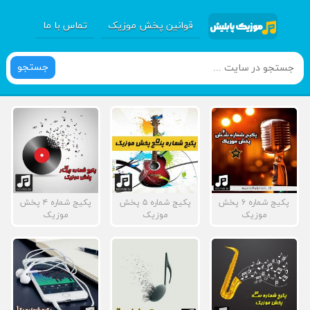
قوانین پخش موزیک
تماس با ما
جستجو
پکیج شماره ۶ پخش
پکیج شماره ۵ پخش
پکیج شماره ۴ پخش
موزیک
موزیک
موزیک