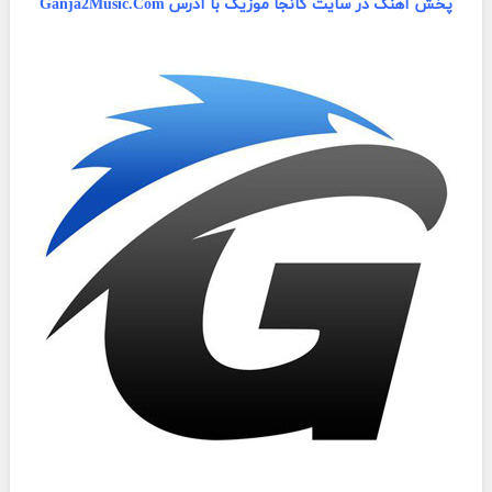
پخش آهنگ در سایت گانجا موزیک با آدرس Ganja2Music.Com