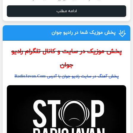
ادامه مطلب
پخش موزیک شما در رادیو جوان
پخش موزیک در سایت و کانال تلگرام رادیو
جوان
پخش آهنگ در سایت رادیو جوان با آدرس RadioJavan.Com