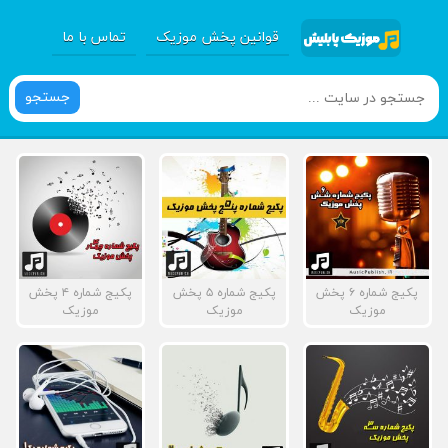
قوانین پخش موزیک
تماس با ما
جستجو
پکیج شماره ۶ پخش
پکیج شماره ۵ پخش
پکیج شماره ۴ پخش
موزیک
موزیک
موزیک