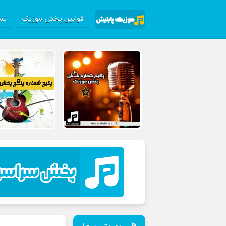
قوانین پخش موزیک
تما