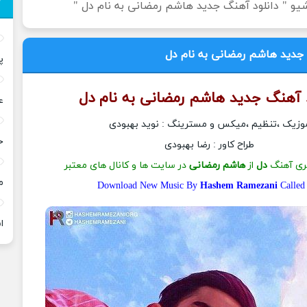
شیو " دانلود آهنگ جدید هاشم رمضانی به نام دل "
دید هاشم رمضانی به نام دل
پ
د آهنگ جدید
هاشم رمضانی
به نام
دل
ع
وزیک ،تنظیم ،میکس و مسترینگ : نوید بهبودی
خ
طراح کاور : رضا بهبودی
ی آهنگ
دل
از
هاشم رمضانی
در سایت ها و کانال های معتبر
م
Download New Music By
Hashem Ramezani
Calle
ا