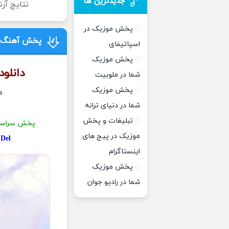
جدیدترین ها
نتایج آر
پخش موزیک در
پخش آهنگ ج
اسپاتیفای
پخش موزیک
دانلو
شما در ملوبیت
پخش موزیک
م
شما در دنیای ترانه
تبلیغات و پخش
پخش سراسر
موزیک در پیج های
d
Del
اینستاگرام
پخش موزیک
شما در رادیو جوان