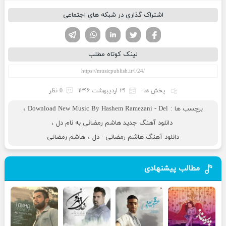
اشتراک گذاری در شبکه های اجتماعی
تویتر
فیسوک
لینکدین
واتساپ
تلگرام
لینک کوتاه مطلب
پخش ها
۲۹ اردیبهشت ۱۳۹۶
0 نظر
برچسب ها :
Download New Music By Hashem Ramezani - Del
،
دانلود آهنگ جدید هاشم رمضانی به نام دل
،
دانلود آهنگ هاشم رمضانی - دل
،
هاشم رمضانی
مطالب پیشنهادی